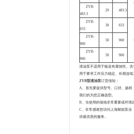
ZYB-
29
483.3
483.3
ZYB-
38
633
633
ZYB-
58
960
960
ZYB-
58
960
960
渣油泵不适用于输送有腐蚀性、含
用于要求工作压力稳定、长期连续
ZYB
型渣油泵
订货须知：
A、首先要提供型号、口径、扬程（
我们的为您正确选型。
B、当使用的场地非常重要或环境
C、非常感谢您访问上海耐励泵业
供最优质的服务。