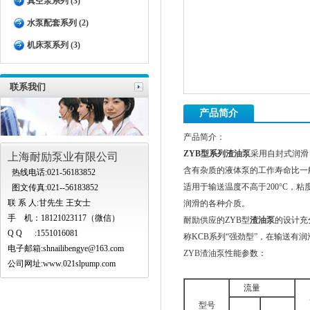
真空泵系列 (3)
水泵配套系列 (2)
机床泵系列 (3)
联系我们
产品简介
产品简介：
ZYB
型系列
渣油泵
采用自封式润滑
上海耐励泵业有限公司
含有杂质的液体泵的工作寿命比一
热线电话:021-56183852
适用于输送温度不高于200°C，
图文传真:021--56183852
联 系 人:甘先生 王女士
润滑的各种介质。
手 机：18121023117（微信）
耐励供应的ZYB型
渣油泵
的设计充
Q Q :1551016081
称KCB系列“强劲型
”
，在输送有润
电子邮箱:
shnailibengye@163.com
ZYB渣油泵
性能参数：
公司网址:www.021slpump.com
流量
型号