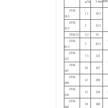
3
MP
L/min
m
/h
ZYB-
1.1
18.3
18.3
ZYB-
2
33.3
33.3
ZYB-55
3.3
55
ZYB-
5
83.3
83.3
ZYB-
7.5
125
125
ZYB-
10
167
167
ZYB-
12
200
200
ZYB-
15
250
250
ZYB-
18
300
300