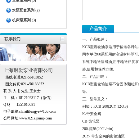
真空泵系列 (3)
水泵配套系列 (2)
机床泵系列 (3)
产品简介
联系我们
一、产品概述：
KCB型齿轮油泵
适用于输送各种油
同本单位联系配用耐高温材料即可。耐高
系统中输送润滑油,用于输送粘度在1
凑,使用和保养方便。
上海耐励泵业有限公司
二、产品用途：
热线电话:021-56183852
图文传真:021--56183852
KCB型齿轮输油泵不含固体颗粒
联 系 人:甘先生 王女士
等。
手 机：18121023117（微信）
三、型号意义：
Q Q :1551016081
例如：KCB-200(2CY-12/3.3)
电子邮箱:
shnailibengye@163.com
K-带安全阀
公司网址:www.021slpump.com
CB-齿轮泵
200-流量(200L/min)
2CY- 带安全阀的齿轮油泵