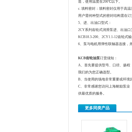
造，使用温度在200℃以下。
c. 填料密封：填料密封仅用于高
用户需何种型式的密封结构需在订
5、进、出油口型式：
2CY系列齿轮式润滑泵进、出油口
KCB18.3-200、2CY1.
6、泵与电机用弹性联轴器连接，
KCB
齿轮油泵
订货须知：
A、首先要提供型号、口径、扬程（
我们的为您正确选型。
B、当使用的场地非常重要或环境
C、非常感谢您访问上海耐励泵业
供最优质的服务。
更多同类产品