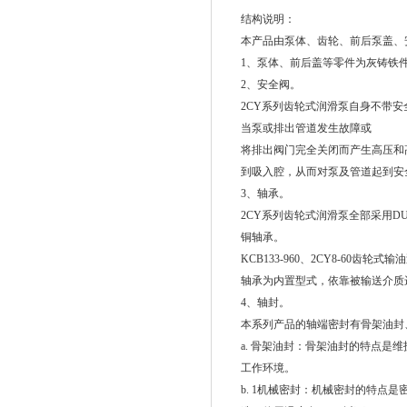
结构说明：
本产品由泵体、齿轮、前后泵盖、
1、泵体、前后盖等零件为灰铸铁
2、安全阀。
2CY系列齿轮式润滑泵自身不带安
当泵或排出管道发生故障或
将排出阀门完全关闭而产生高压和
到吸入腔，从而对泵及管道起到安
3、轴承。
2CY系列齿轮式润滑泵全部采用DU
铜轴承。
KCB133-960、2CY8-6
轴承为内置型式，依靠被输送介质
4、轴封。
本系列产品的轴端密封有骨架油封
a. 骨架油封：骨架油封的特点是
工作环境。
b. 1机械密封：机械密封的特点