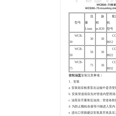
流
扬
配
型号
量
程
机
L/min
m.H20
型号
WCB-
C
30
30
30
8012
WCB-
C
50
30
50
8022
WCB-
C
75
30
75
8032
齿轮油
泵
安装注意事项
：
1、安装
a. 安装前应检查泵在运输中是
b. 安装管道前应先对管道内壁
c. 油泵应尽量靠近油池；管道各
d. 为防止颗粒杂盾等污物进入泵
e. 进出口管路建议安装真空表及