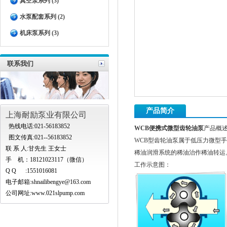
真空泵系列 (3)
水泵配套系列 (2)
机床泵系列 (3)
联系我们
产品简介
上海耐励泵业有限公司
热线电话:021-56183852
WCB便携式微型齿轮油泵
产品概
图文传真:021--56183852
WCB型齿轮油泵属于低压力微型
联 系 人:甘先生 王女士
稀油润滑系统的稀油治作稀油转运
手 机：18121023117（微信）
工作示意图：
Q Q :1551016081
电子邮箱:
shnailibengye@163.com
公司网址:www.021slpump.com