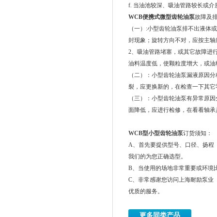
f. 当油池较深、吸油管路较长
WCB便携式微型齿轮油泵
故障及
（一）:小型齿轮油泵排不出液体
封现象；旋转方向不对，应按主轴
2、吸油管路堵塞，或其它故障进
油料温度低，使颗粒度增大，或油
（二）：小型齿轮油泵漏液原因分
裂，应更换新的，在检查一下其它
（三）：小型齿轮油泵有异常原因
面降低，应进行检修，在看看轴承
WCB型小型齿轮油泵
订货须知：
A、首先要提供型号、口径、扬程（
我们的为您正确选型。
B、当使用的场地非常重要或环境
C、非常感谢您访问上海耐励泵业
优质的服务。
更多同类产品