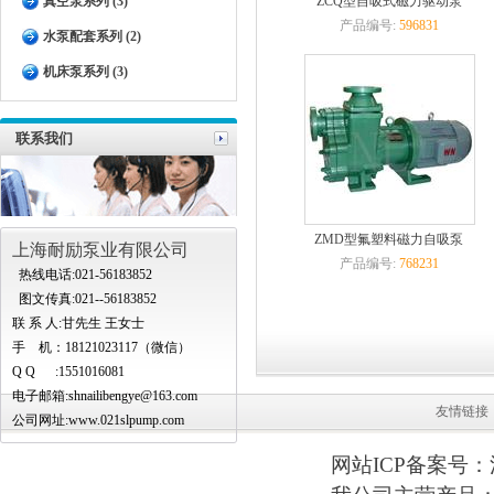
真空泵系列 (3)
ZCQ型自吸式磁力驱动泵
产品编号:
596831
水泵配套系列 (2)
机床泵系列 (3)
联系我们
ZMD型氟塑料磁力自吸泵
上海耐励泵业有限公司
产品编号:
768231
热线电话:021-56183852
图文传真:021--56183852
联 系 人:甘先生 王女士
手 机：18121023117（微信）
Q Q :1551016081
电子邮箱:
shnailibengye@163.com
友情链接
公司网址:www.021slpump.com
网站ICP备案号：