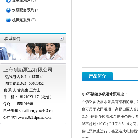
真空泵系列 (3)
水泵配套系列 (2)
机床泵系列 (3)
联系我们
上海耐励泵业有限公司
产品简介
热线电话:021-56183852
图文传真:021--56183852
联 系 人:甘先生 王女士
QD不锈钢多级潜水泵
用途
：
手 机：18121023117（微信）
不锈钢多级潜水泵具有结构简单、
Q Q :1551016081
也可用于农田灌溉，高原山区人畜
电子邮箱:
shnailibengye@163.com
QD不锈钢多级潜水泵使用条件： 
公司网址:www.021slpump.com
温不超过+40℃；PH值在5～9
使电泵停止运行，甚至造成电机损坏