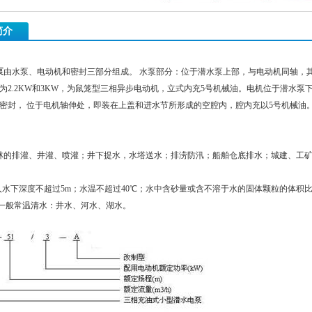
简介
泵
由水泵、电动机和密封三部分组成。 水泵部分：位于潜水泵上部，与电动机同轴，
为2.2KW和3KW，为鼠笼型三相异步电动机，立式内充5号机械油。电机位于潜水
密封， 位于电机轴伸处，即装在上盖和进水节所形成的空腔内，腔内充以5号机械油。
林的排灌、井灌、喷灌；井下提水，水塔送水；排涝防汛；船舶仓底排水；城建、工
入水下深度不超过5m；水温不超过40℃；水中含砂量或含不溶于水的固体颗粒的体积比不超
；如一般常温清水：井水、河水、湖水。