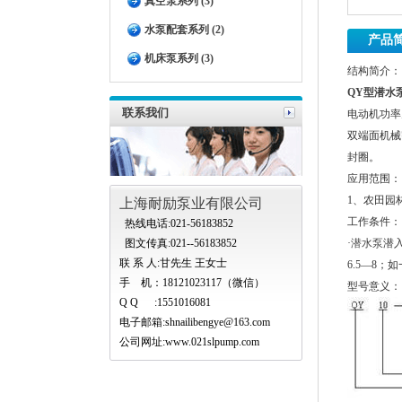
真空泵系列 (3)
水泵配套系列 (2)
产品
机床泵系列 (3)
结构简介：
QY
型潜水
联系我们
电动机功率
双端面机械
封圈。
应用范围：
1、农田园
上海耐励泵业有限公司
工作条件：
热线电话:021-56183852
图文传真:021--56183852
·
潜水泵
潜
联 系 人:甘先生 王女士
6.5—8
手 机：18121023117（微信）
型号意义：
Q Q :1551016081
电子邮箱:
shnailibengye@163.com
公司网址:www.021slpump.com