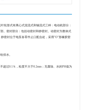
其叶轮形式有离心式混流式和轴流式三种：电动机部分：
泵下部。密封部分：包括动密封和静密封。动密封为整体式
静密封位于电泵各零件止口配合处，采用"O"形橡胶密
矿给排水。
过0.1％，粒度不大于0.2mm；无腐蚀、水的PH值为