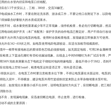
配用的出水管内径应和电泵口径相配。
量应在5.5千伏安以上，三相，380伏，交流50赫芝。
带电或抽水工作时，不要在附近洗东西、游泳或工作，不要让牲口在附近下水，以防
不得抽吸含砂量较大的水质或泥浆水。
突然不转，或水量突然显著减少等不正常现象，须停机检查，务必先行切断电源，然
配用电动机保护开关（本厂有配售》保护开关的动作电流已整定好，用户不得自行改
候都不允许用力提拉电泵的电缆。使用时全面检查电缆，发现破损立即换新方可使用
动允许在342~418伏之间。如电泵使用地距电源较远，应适当加粗导线截面积。
电缆中一根带有接地标志的黄绿双色芯线必须接地线，如无固定地线，可用2米金属棒
前应检查上下盖油孔螺钉有否松动漏油现象。出线盒上中间M8螺钉为本厂试压专用，
前用500V兆欧表测量冷态下电机定子绕组对地的绝缘电阻， 最低不得小于5MΩ，否
前应在陆地上空转1min0，检查电泵运转是否正常，转向是否正确。
泵不得脱水运行。在电泵工作时要注意检查水位下降，不得让电泵露在水面运转。电泵的潜
不得陷入泥中，不得横放，建议电泵外用竹篮或铁丝篮来防止水草杂物堵塞水泵叶轮。
开动后，如发现出水量很小或不出水时，说明电泵旋转方向反了，应切断电源，把三相
消除办法:
地不良，发现漏电现象、应迅速切断总电源、停止使用，进行检修。
启动不成的主要原因：