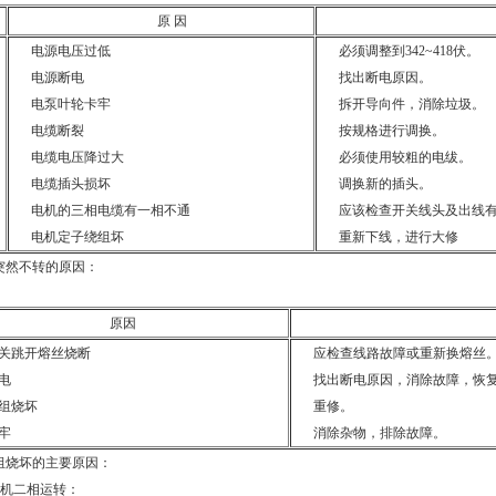
原 因
电源电压过低
必须调整到342~418伏。
电源断电
找出断电原因。
电泵叶轮卡牢
拆开导向件，消除垃圾。
电缆断裂
按规格进行调换。
电缆电压降过大
必须使用较粗的电绂。
电缆插头损坏
调换新的插头。
电机的三相电缆有一相不通
应该检查开关线头及出线
电机定子绕组坏
重新下线，进行大修
突然不转的原因：
原因
关跳开熔丝烧断
应检查线路故障或重新换熔丝
电
找出断电原因，消除故障，恢
组烧坏
重修。
牢
消除杂物，排除故障。
组烧坏的主要原因：
泵电机二相运转：