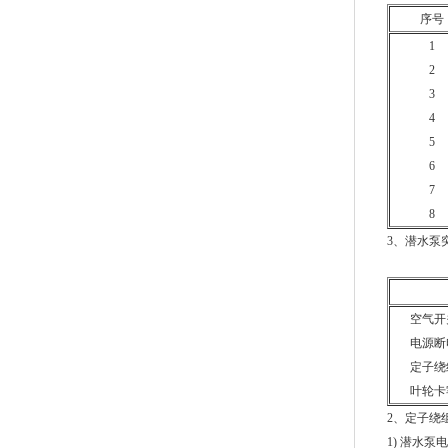
序号
1
2
3
4
5
6
7
8
3、潜水泵
空气开
电源断
定子绕
叶轮卡
2、定子绕
1) 潜水