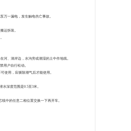
电泵万一漏电，发生触电伤亡事故。
后搬运拆装。
动。
。
埋在河、湖岸边，水沟旁或潮湿的土中作地线。
严禁用户自行松动。
则不可使用，应驱除潮气后才能使用。
水深度范围是0.5至3米。
芯线中的任意二相位置交换一下再开车。