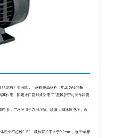
叶轮结构为漩涡式，可获得较高扬程，电泵为径向吸
离作用，固定止口密封处采用“O”型橡胶密封圈作静密
用电泵，广泛应用于农田灌溉、喷灌，园林喷浇灌，蔬
体积比不超过0.1%；颗粒直径不大于0.2mm ，电压:单相