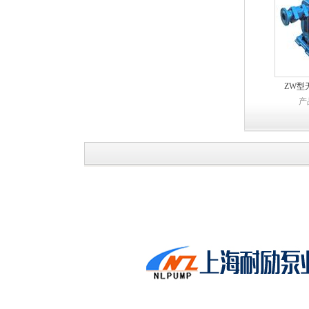
ZW型
产