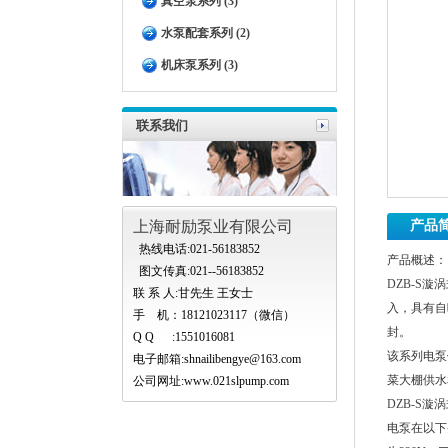
真空泵系列 (3)
水泵配套系列 (2)
机床泵系列 (3)
联系我们
上海耐励泵业有限公司
产品
热线电话:021-56183852
产品概述：
图文传真:021--56183852
DZB-S
联 系 人:甘先生 王女士
入，具有自
手 机：18121023117（微信）
封。
Q Q :1551016081
该系列电泵
电子邮箱:
shnailibengye@163.com
菜大棚供水
公司网址:www.021slpump.com
DZB-S
电泵在以下条