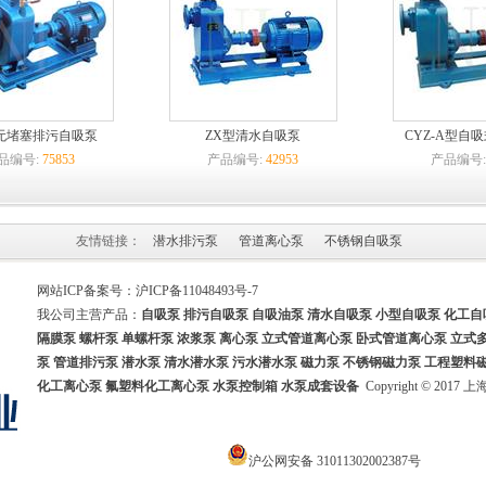
无堵塞排污自吸泵
ZX型清水自吸泵
CYZ-A型自
品编号:
75853
产品编号:
42953
产品编号
友情链接：
潜水排污泵
管道离心泵
不锈钢自吸泵
网站ICP备案号：
沪ICP备11048493号-7
我公司主营产品：
自吸泵
排污自吸泵
自吸油泵
清水自吸泵 小型自吸泵
化工自
隔膜泵
螺杆泵 单螺杆泵 浓浆泵 离心泵 立式管道离心泵
卧式管道离心泵
立式
泵
管道排污泵
潜水泵
清水潜水泵
污水潜水泵
磁力泵 不锈钢磁力泵
工程塑料
化工离心泵
氟塑料化工离心泵
水泵控制箱
水泵成套设备
Copyright © 20
沪公网安备 31011302002387号