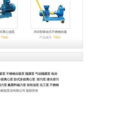
吸式离心油泵
JMZ型移动式不锈钢自吸
:
75842
产品编号:
75821
吸泵
不锈钢自吸泵
隔膜泵 气动隔膜泵
电动
多级离心泵 卧式多级离心泵
排污泵 潜水排污
磁力泵
氟塑料磁力泵
齿轮油泵
化工泵
不锈钢
17 上海耐励泵业有限公司 版权所有