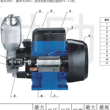
三相为380V，频率为50HZ；波动范围为额定值的0.9—1.1倍。
：