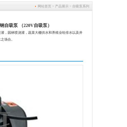
网站首页
>
产品展示
>
自吸泵系列
锈钢自吸泵 （220V自吸泵）
喷灌，园林喷浇灌，蔬菜大棚供水和养殖业给排水以及井
水之场合。