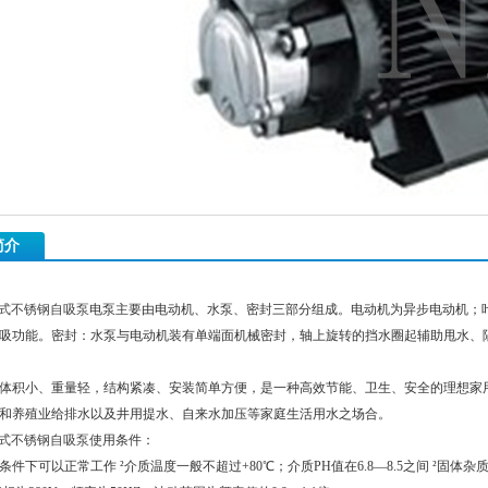
简介
漩涡式不锈钢自吸泵
电泵主要由电动机、水泵、密封三部分组成。电动机为异步电动机；
吸功能。密封：水泵与电动机装有单端面机械密封，轴上旋转的挡水圈起辅助甩水、隔
体积小、重量轻，结构紧凑、安装简单方便，是一种高效节能、卫生、安全的理想家
和养殖业给排水以及井用提水、自来水加压等家庭生活用水之场合。
漩涡式不锈钢自吸泵
使用条件：
件下可以正常工作 ²介质温度一般不超过+80℃；介质PH值在6.8—8.5之间 ²固体杂质