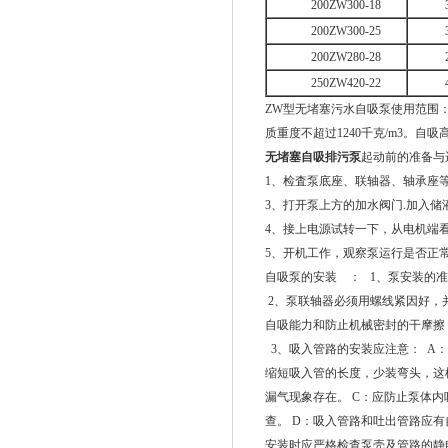
200ZW300-18
200ZW300-25
200ZW280-28
250ZW420-22
ZW型无堵塞污水自吸泵使用范围：环
质重度不超过1240千克/m3。自
无堵塞自吸排污泵
起动前的准备与
1、检査泵底座、联轴器、轴承座
3、打开泵上方的加水阀门.加入
4、接上电源试转一下，从电机端
5、开机工作，观察泵运行是否正
自吸泵的安装 ： 1、泵安装的
2、泵联轴器必须用螺线紧因好，
自吸能力和防止机械密封的干摩
3、吸入管路的安装应注意： A
缩短吸入管的长度，少装弯头，这
漏气现象存在。 C：应防止泵体
查。 D：吸入管路和吐出管路应
安装时应严格检查泵壳及管路的静