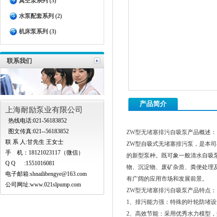
真空泵系列 (3)
水泵配套系列 (2)
机床泵系列 (3)
联系我们
产品简介
上海耐励泵业有限公司
热线电话:021-56183852
图文传真:021--56183852
ZW型无堵塞排污自吸泵
产品概述：
联 系 人:甘先生 王女士
ZW型自吸式无堵塞排污泵，是本
手 机：18121023117（微信）
的新型泵种。既可象一般清水自吸泵
Q Q :1551016081
物、沉淀物、废矿杂质、粪便处理
电子邮箱:
shnailibengye@163.com
有广阔的应用市场和发展前景。
公司网址:www.021slpump.com
ZW型无堵塞排污自吸泵
产品特点：
1、排污能力强：特殊的叶轮防堵
2、高效节能：采用优秀水力模型，