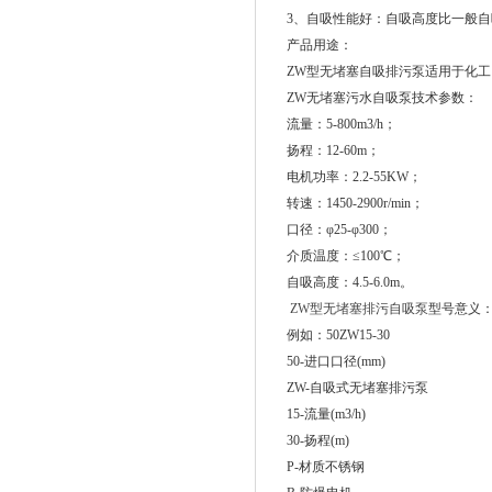
3、自吸性能好：自吸高度比一般自
产品用途：
ZW型无堵塞自吸排污泵适用于化
ZW无堵塞污水自吸泵技术参数：
流量：5-800m3/h；
扬程：12-60m；
电机功率：2.2-55KW；
转速：1450-2900r/min；
口径：φ25-φ300；
介质温度：≤100℃；
自吸高度：4.5-6.0m。
ZW型无堵塞排污自吸泵
型号意义
例如：50ZW15-30
50-进口口径(mm)
ZW-自吸式无堵塞排污泵
15-流量(m3/h)
30-扬程(m)
P-材质不锈钢