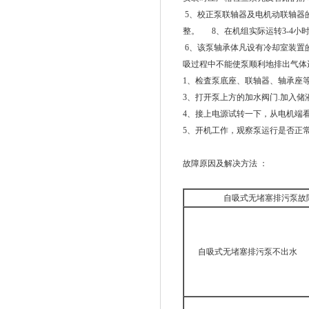
5、校正泵联轴器及电机动联轴器
整。 8、在机组实际运转3-4
6、该泵轴承体凡设有冷却室装置的
吸过程中不能使泵顺利地排出气体
1、检査泵底座、联轴器、轴承座
3、打开泵上方的加水阀门.加入
4、接上电源试转一下，从电机端
5、开机工作，观察泵运行是否正
故障原因及解决方法 ：
自吸式无堵塞排污泵故
自吸式无堵塞排污泵不出水