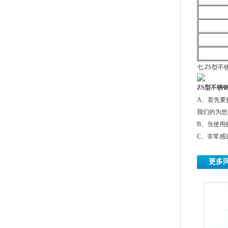
七.ZS型
ZS
型不锈
A、首先要
我们的为您
B、当使用
C、非常感
更多