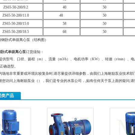
ZS65-50-200/9.2
40
50
ZS65-50-200/11.0
48
50
ZS65-50-200/15.0
58
50
ZS65-50-200/18.5
68
50
不锈钢卧式单级离心泵（结构图）
钢卧式单级离心泵
订货须知：
提供型号、口径、扬程（m）、流量（m3/h）、电机功率（KW）、转速（r/min）
正确选型。
的场地非常重要或环境比较复杂时,请尽量提供详细参数，由我们上海耐励泵业技术部
谢您访问上海耐励泵业（），我们是专业的水泵公司，,如有任何关于泵上面的疑问,请
同类产品