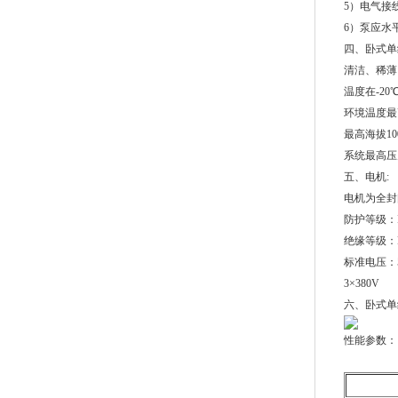
5）电气接
6）泵应水
四、卧式单
清洁、稀薄
温度在-20
环境温度最
最高海拔10
系统最高压力
五、电机:
电机为全封
防护等级：I
绝缘等级：
标准电压：50
3×380V
六、卧式单
性能参数：