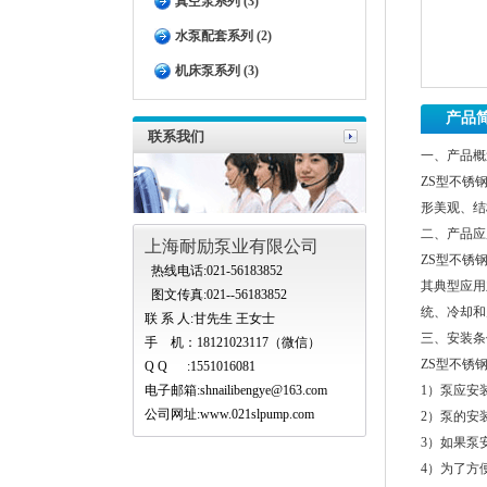
真空泵系列 (3)
水泵配套系列 (2)
机床泵系列 (3)
产品
联系我们
一、产品概
ZS型不锈
形美观、结
二、产品应
上海耐励泵业有限公司
ZS型不锈
热线电话:021-56183852
其典型应用
图文传真:021--56183852
统、冷却和
联 系 人:甘先生 王女士
三、安装条
手 机：18121023117（微信）
ZS型不锈
Q Q :1551016081
电子邮箱:
shnailibengye@163.com
1）泵应安
公司网址:www.021slpump.com
2）泵的安
3）如果泵
4）为了方