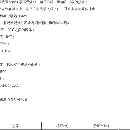
线装置应保证泵不受缺相、电压不稳、漏电和过载的损害；
平安装在基座上，水平方向为泵的吸入口，垂直方向为泵的排出口。
级离心泵运行条件:
、非易燃易爆并不含有固体颗粒和纤维的液体；
℃至+100℃之间的液体；
高+40℃；
00米；
10bar。
闭、风冷式二极标准电机；
P55；
F；
Hz 1×220V
级离心泵型号含义:
型号
扬程(m)
流量(m3/h)