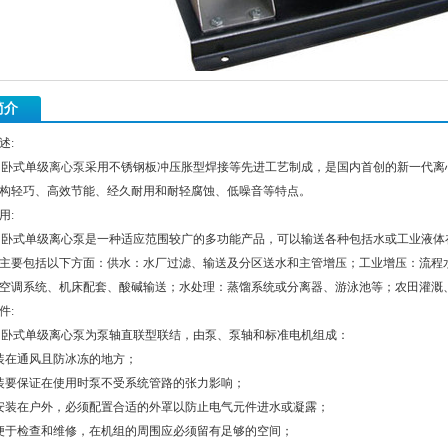
简介
述:
钢卧式单级
离心泵
采用不锈钢板冲压胀型焊接等先进工艺制成，是国内首创的新一代离
构轻巧、高效节能、经久耐用和耐轻腐蚀、低噪音等特点。
用:
钢卧式单级离心泵是一种适应范围较广的多功能产品，可以输送各种包括水或工业液
主要包括以下方面：供水：水厂过滤、输送及分区送水和主管增压；工业增压：流程
空调系统、机床配套、酸碱输送；水处理：蒸馏系统或分离器、游泳池等；农田灌溉
件:
钢卧式单级离心泵为泵轴直联型联结，由泵、泵轴和标准电机组成：
装在通风且防冰冻的地方；
装要保证在使用时泵不受系统管路的张力影响；
安装在户外，必须配置合适的外罩以防止电气元件进水或凝露；
便于检查和维修，在机组的周围应必须留有足够的空间；