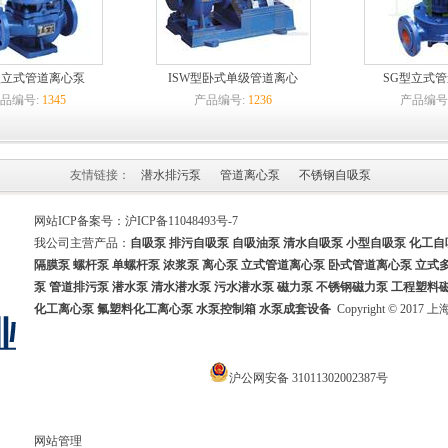
G型立式管道离心泵
ISW型卧式单级管道离心
SG型立式
品编号:
1345
产品编号:
1236
产品编号
友情链接：
潜水排污泵
管道离心泵
不锈钢自吸泵
网站ICP备案号：
沪ICP备11048493号-7
我公司主营产品：
自吸泵
排污自吸泵
自吸油泵
清水自吸泵 小型自吸泵
化工自
隔膜泵
螺杆泵 单螺杆泵 浓浆泵 离心泵 立式管道离心泵
卧式管道离心泵
立式
泵
管道排污泵
潜水泵
清水潜水泵
污水潜水泵
磁力泵 不锈钢磁力泵
工程塑料
化工离心泵
氟塑料化工离心泵
水泵控制箱
水泵成套设备
Copyright © 20
沪公网安备 31011302002387号
网站管理