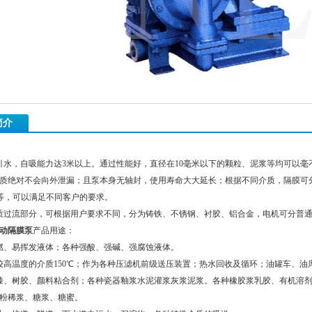
简介
引水，自吸能力达3米以上。通过性能好，直径在10毫米以下的颗粒、泥浆等均可以
质绝对不会向外泄漏；且泵本身无轴封，使用寿命大大延长；根据不同介质，隔膜可
）等，可以满足不同客户的要求。
质过流部分，可根据用户要求不同，分为铸铁、不锈钢、衬胶、铝合金，电机可分普
动隔膜泵
产品用途：
燃、易挥发液体；各种强酸、强碱、强腐蚀液体。
较高温度的介质150℃；作为各种压滤机前级送压装置；热水回收及循环；油罐车、
漆、树胶、颜料粘合剂；各种瓷器釉浆水泥灌浆灰浆泥浆。各种橡胶浆乳胶、有机溶
粉稀浆、糖浆、糖蜜。