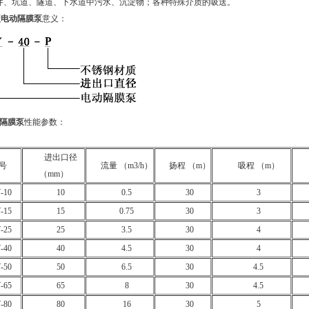
井、坑道、隧道、下水道中污水、沉淀物；各种特殊介质的吸送。
型电动隔膜泵
意义：
隔膜泵
性能参数：
进出口径
 号
流量 （m3/h）
扬程 （m）
吸程 （m）
（mm）
-10
10
0.5
30
3
-15
15
0.75
30
3
-25
25
3.5
30
4
-40
40
4.5
30
4
-50
50
6.5
30
4.5
-65
65
8
30
4.5
-80
80
16
30
5