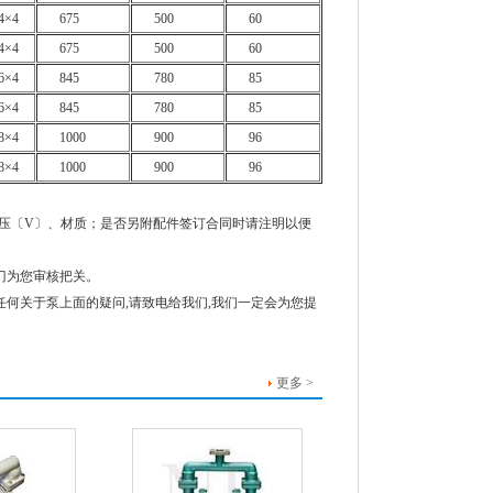
4×4
675
500
60
4×4
675
500
60
6×4
845
780
85
6×4
845
780
85
8×4
1000
900
96
8×4
1000
900
96
、电压〔V〕、材质；是否另附配件签订合同时请注明以便
门为您审核把关。
任何关于泵上面的疑问,请致电给我们,我们一定会为您提
更多 >