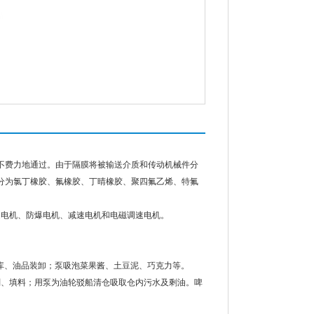
毫不费力地通过。由于隔膜将被输送介质和传动机械件分
分为氯丁橡胶、氟橡胶、丁晴橡胶、聚四氟乙烯、特氟
通电机、防爆电机、减速电机和电磁调速电机。
油库、油品装卸；泵吸泡菜果酱、土豆泥、巧克力等。
剂、填料；用泵为油轮驳船清仓吸取仓内污水及剩油。啤