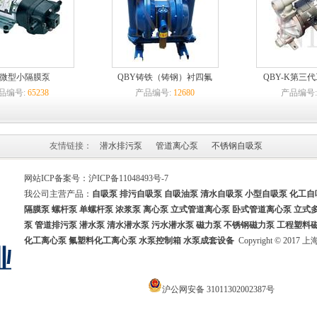
P微型小隔膜泵
QBY铸铁（铸钢）衬四氟
QBY-K第三
品编号:
65238
产品编号:
12680
产品编号
友情链接：
潜水排污泵
管道离心泵
不锈钢自吸泵
网站ICP备案号：
沪ICP备11048493号-7
我公司主营产品：
自吸泵
排污自吸泵
自吸油泵
清水自吸泵 小型自吸泵
化工自
隔膜泵
螺杆泵 单螺杆泵 浓浆泵 离心泵 立式管道离心泵
卧式管道离心泵
立式
泵
管道排污泵
潜水泵
清水潜水泵
污水潜水泵
磁力泵 不锈钢磁力泵
工程塑料
化工离心泵
氟塑料化工离心泵
水泵控制箱
水泵成套设备
Copyright © 20
沪公网安备 31011302002387号