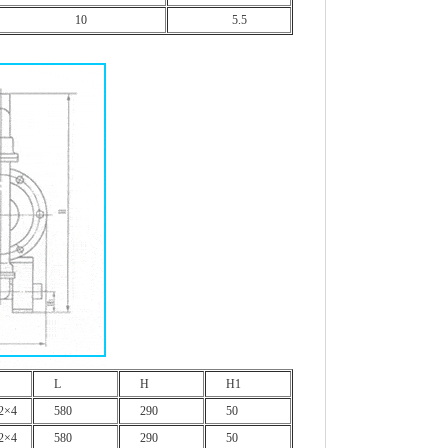
10
5.5
L
H
H1
2×4
580
290
50
2×4
580
290
50