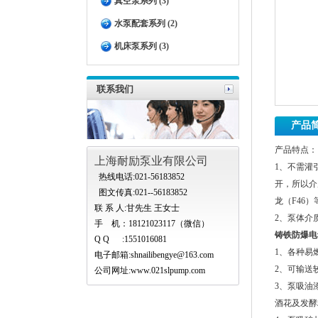
真空泵系列 (3)
水泵配套系列 (2)
机床泵系列 (3)
联系我们
产品
产品特点：
上海耐励泵业有限公司
1、不需灌
热线电话:021-56183852
开，所以介
图文传真:021--56183852
龙（F46
联 系 人:甘先生 王女士
2、泵体介
手 机：18121023117（微信）
铸铁防爆电
Q Q :1551016081
1、各种易
电子邮箱:
shnailibengye@163.com
2、可输送
公司网址:www.021slpump.com
3、泵吸油
酒花及发酵