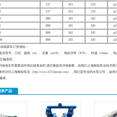
5
537
455
210
φ1
0
537
455
210
φ1
0
800
345
345
φ1
5
800
345
345
φ1
0
800
345
345
φ1
00
800
345
345
φ1
电动隔膜泵
订货须知：
提供型号、口径、扬程（m）、流量（m3/h）、电机功率（KW）、转速（r/min）
正确选型。
的场地非常重要或环境比较复杂时,请尽量提供详细参数，由我们上海耐励泵业技术部
谢您访问上海耐励泵业（
http://www.021slpump.com
），我们是专业的水泵公司，,如有
服务。
同类产品